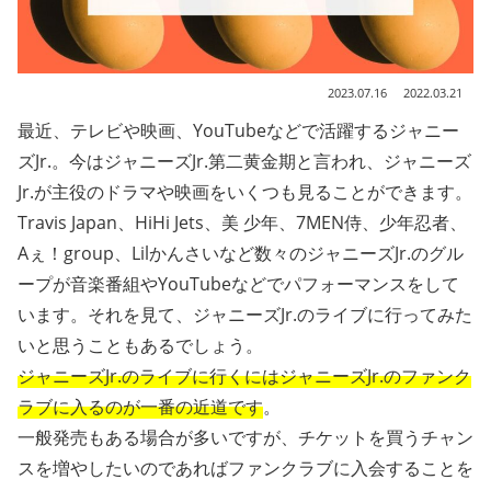
2023.07.16
2022.03.21
最近、テレビや映画、YouTubeなどで活躍するジャニー
ズJr.。今はジャニーズJr.第二黄金期と言われ、ジャニーズ
Jr.が主役のドラマや映画をいくつも見ることができます。
Travis Japan、HiHi Jets、美 少年、7MEN侍、少年忍者、
Aぇ！group、Lilかんさいなど数々のジャニーズJr.のグル
ープが音楽番組やYouTubeなどでパフォーマンスをして
います。それを見て、ジャニーズJr.のライブに行ってみた
いと思うこともあるでしょう。
ジャニーズJr.のライブに行くにはジャニーズJr.のファンク
ラブに入るのが一番の近道です
。
一般発売もある場合が多いですが、チケットを買うチャン
スを増やしたいのであればファンクラブに入会することを