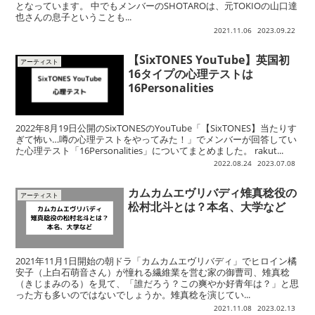
となっています。 中でもメンバーのSHOTAROは、元TOKIOの山口達
也さんの息子ということも...
2021.11.06
2023.09.22
【SixTONES YouTube】英国初
アーティスト
16タイプの心理テストは
16Personalities
2022年8月19日公開のSixTONESのYouTube「【SixTONES】当たりす
ぎて怖い…噂の心理テストをやってみた！」でメンバーが回答してい
た心理テスト「16Personalities」についてまとめました。 rakut...
2022.08.24
2023.07.08
カムカムエヴリバディ雉真稔役の
アーティスト
松村北斗とは？本名、大学など
2021年11月1日開始の朝ドラ「カムカムエヴリバディ」でヒロイン橘
安子（上白石萌音さん）が憧れる繊維業を営む家の御曹司、雉真稔
（きじまみのる）を見て、「誰だろう？この爽やか好青年は？」と思
った方も多いのではないでしょうか。雉真稔を演じてい...
2021.11.08
2023.02.13