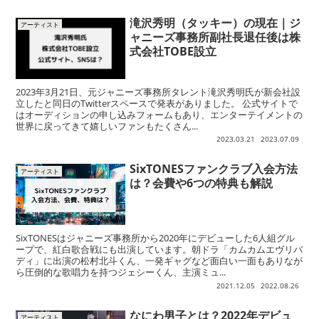
滝沢秀明（タッキー）の現在｜ジ
アーティスト
ャニーズ事務所副社長退任後は株
式会社TOBE設立
2023年3月21日、元ジャニーズ事務所タレント滝沢秀明氏が新会社設
立したと同日のTwitterスペースで発表がありました。 公式サイトで
はオーディションの申し込みフォームもあり、エンターテイメントの
世界に戻ってきて嬉しいファンもたくさん...
2023.03.21
2023.07.09
SixTONESファンクラブ入会方法
アーティスト
は？会費や6つの特典も解説
SixTONESはジャニーズ事務所から2020年にデビューした6人組グル
ープで、紅白歌合戦にも出演しています。朝ドラ「カムカムエヴリバ
ディ」に出演の松村北斗くん、一発ギャグなど面白い一面もありなが
ら圧倒的な歌唱力を持つジェシーくん、主演ミュ...
2021.12.05
2022.08.26
なにわ男子とは？2022年デビュ
アーティスト