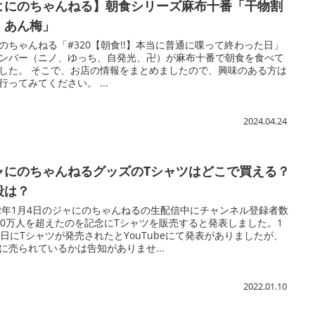
よにのちゃんねる】朝食シリーズ麻布十番「干物割
 あん梅」
のちゃんねる「#320【朝食!!】本当に普通に喋って終わった日」
ンバー（ニノ、ゆっち、自発光、卍）が麻布十番で朝食を食べて
した。 そこで、お店の情報をまとめましたので、興味のある方は
行ってみてください。 ...
2024.04.24
ャにのちゃんねるグッズのTシャツはどこで買える？
段は？
22年1月4日のジャにのちゃんねるの生配信中にチャンネル登録者数
00万人を超えたのを記念にTシャツを販売すると発表しました。1
0日にTシャツが発売されたとYouTubeにて発表がありましたが、
に売られているかは告知がありませ...
2022.01.10