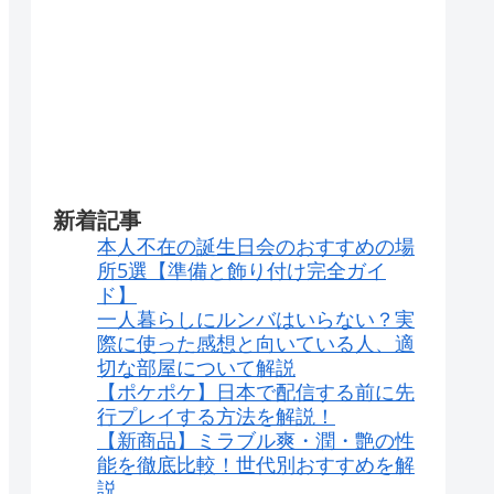
新着記事
本人不在の誕生日会のおすすめの場
所5選【準備と飾り付け完全ガイ
ド】
一人暮らしにルンバはいらない？実
際に使った感想と向いている人、適
切な部屋について解説
【ポケポケ】日本で配信する前に先
行プレイする方法を解説！
【新商品】ミラブル爽・潤・艶の性
能を徹底比較！世代別おすすめを解
説