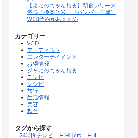
【よにのちゃんねる】朝食シリーズ
渋谷「挽肉と米」（ハンバーグ屋）
WEB予約がおすすめ
カテゴリー
VOD
アーティスト
エンターテイメント
お得情報
ジャにのちゃんねる
テレビ
レシピ
旅行
生活情報
美容
舞台
タグから探す
24時間テレビ
HiHi Jets
Hulu