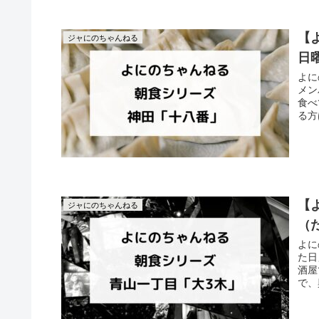
【
ジャにのちゃんねる
日
よに
メン
食べ
る方
【
ジャにのちゃんねる
（
よに
た日
酒屋
で、