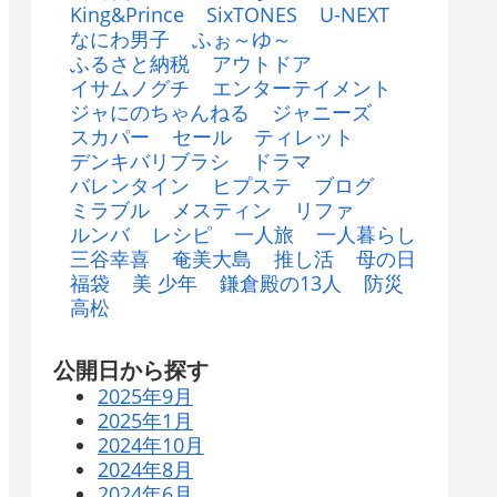
King&Prince
SixTONES
U-NEXT
なにわ男子
ふぉ～ゆ～
ふるさと納税
アウトドア
イサムノグチ
エンターテイメント
ジャにのちゃんねる
ジャニーズ
スカパー
セール
ティレット
デンキバリブラシ
ドラマ
バレンタイン
ヒプステ
ブログ
ミラブル
メスティン
リファ
ルンバ
レシピ
一人旅
一人暮らし
三谷幸喜
奄美大島
推し活
母の日
福袋
美 少年
鎌倉殿の13人
防災
高松
公開日から探す
2025年9月
2025年1月
2024年10月
2024年8月
2024年6月