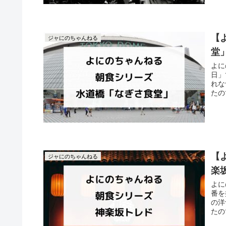
【
ジャにのちゃんねる
堂
よに
日」
れな
たの
【
ジャにのちゃんねる
楽
よに
番を
の洋
たの