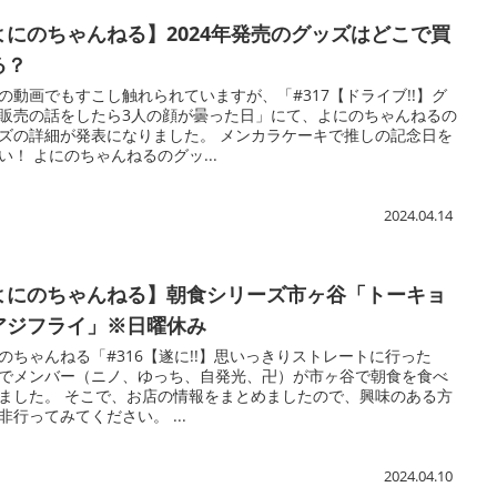
よにのちゃんねる】2024年発売のグッズはどこで買
る？
の動画でもすこし触れられていますが、「#317【ドライブ!!】グ
販売の話をしたら3人の顔が曇った日」にて、よにのちゃんねるの
ズの詳細が発表になりました。 メンカラケーキで推しの記念日を
い！ よにのちゃんねるのグッ...
2024.04.14
よにのちゃんねる】朝食シリーズ市ヶ谷「トーキョ
アジフライ」※日曜休み
のちゃんねる「#316【遂に!!】思いっきりストレートに行った
でメンバー（ニノ、ゆっち、自発光、卍）が市ヶ谷で朝食を食べ
ました。 そこで、お店の情報をまとめましたので、興味のある方
非行ってみてください。 ...
2024.04.10