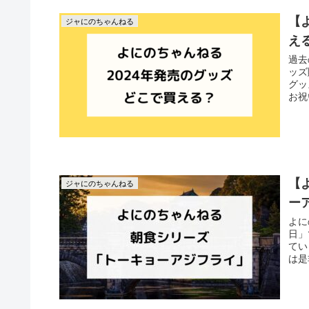
【
ジャにのちゃんねる
え
過去
ッズ
グッ
お祝
【
ジャにのちゃんねる
ー
よに
日」
てい
は是