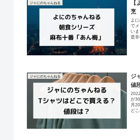
【
ジャにのちゃんねる
烹
よに
でメ
いま
是非
ジ
ジャにのちゃんねる
値
20
が3
月2
どこ