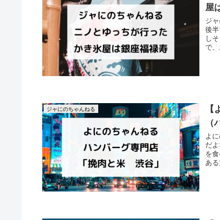
屋
ジャ
後半
しそ
で、
【
ジャにのちゃんねる
（
よに
だよ
を食
ある