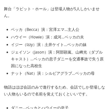
舞台「ラビット・ホール」は登場人物が5人しかいませ
ん。
ベッカ（Becca）演：宮澤エマ…主人公
ハウイー（Howie）演：成河…ベッカの夫
イジー（Izzy）演：土井ケイト…ベッカの妹
ジェイソン（Jason）演：阿部顕嵐、山﨑光（ダブル
キャスト）…ベッカの息子ダニーを交通事故で失う原
因になった高校生
ナット（Nat）演：シルビアグラブ…ベッカの母
物語はほぼ会話のみで進行するため、会話でしか登場しな
い人物もいるので名前を覚えておくといいです。
ダニー…ベッカとハウイーの息子