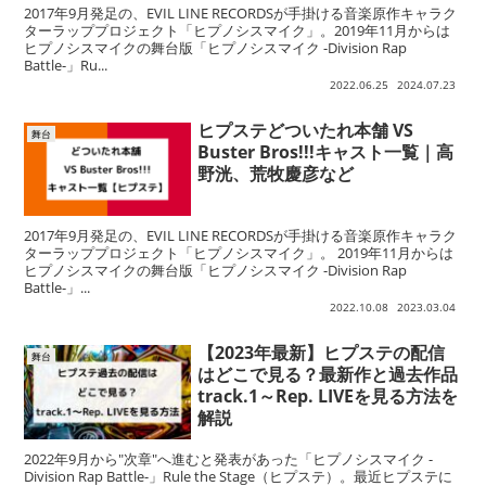
2017年9月発足の、EVIL LINE RECORDSが手掛ける音楽原作キャラク
ターラッププロジェクト「ヒプノシスマイク」。2019年11月からは
ヒプノシスマイクの舞台版「ヒプノシスマイク -Division Rap
Battle-」Ru...
2022.06.25
2024.07.23
ヒプステどついたれ本舗 VS
舞台
Buster Bros!!!キャスト一覧｜高
野洸、荒牧慶彦など
2017年9月発足の、EVIL LINE RECORDSが手掛ける音楽原作キャラク
ターラッププロジェクト「ヒプノシスマイク」。 2019年11月からは
ヒプノシスマイクの舞台版「ヒプノシスマイク -Division Rap
Battle-」...
2022.10.08
2023.03.04
【2023年最新】ヒプステの配信
舞台
はどこで見る？最新作と過去作品
track.1～Rep. LIVEを見る方法を
解説
2022年9月から"次章"へ進むと発表があった「ヒプノシスマイク -
Division Rap Battle-」Rule the Stage（ヒプステ）。最近ヒプステに