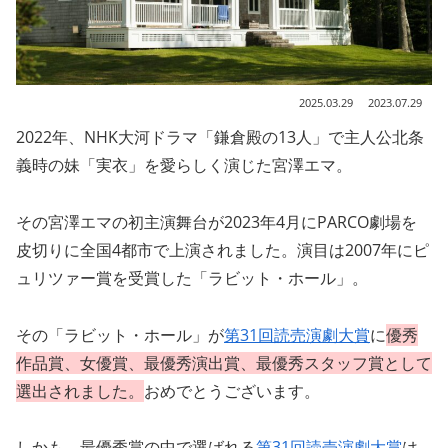
2025.03.29
2023.07.29
2022年、NHK大河ドラマ「鎌倉殿の13人」で主人公北条
義時の妹「実衣」を愛らしく演じた宮澤エマ。
その宮澤エマの初主演舞台が2023年4月にPARCO劇場を
皮切りに全国4都市で上演されました。演目は2007年にピ
ュリツァー賞を受賞した「ラビット・ホール」。
その「ラビット・ホール」が
第31回読売演劇大賞
に
優秀
作品賞、女優賞、最優秀演出賞、最優秀スタッフ賞として
選出されました。
おめでとうございます。
しかも、最優秀賞の中で選ばれる
第31回読売演劇大賞
は