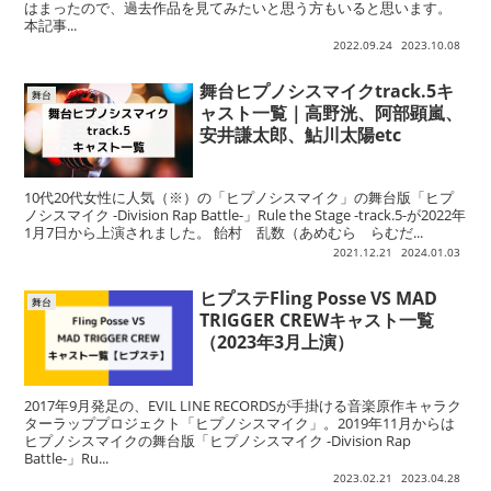
はまったので、過去作品を見てみたいと思う方もいると思います。
本記事...
2022.09.24
2023.10.08
舞台ヒプノシスマイクtrack.5キ
舞台
ャスト一覧｜高野洸、阿部顕嵐、
安井謙太郎、鮎川太陽etc
10代20代女性に人気（※）の「ヒプノシスマイク」の舞台版「ヒプ
ノシスマイク -Division Rap Battle-」Rule the Stage -track.5-が2022年
1月7日から上演されました。 飴村 乱数（あめむら らむだ...
2021.12.21
2024.01.03
ヒプステFling Posse VS MAD
舞台
TRIGGER CREWキャスト一覧
（2023年3月上演）
2017年9月発足の、EVIL LINE RECORDSが手掛ける音楽原作キャラク
ターラッププロジェクト「ヒプノシスマイク」。2019年11月からは
ヒプノシスマイクの舞台版「ヒプノシスマイク -Division Rap
Battle-」Ru...
2023.02.21
2023.04.28