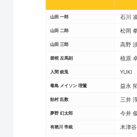
石川 
山田 一郎
松岡 
山田 二郎
高野 
山田 三郎
植原 
碧棺 左馬刻
YUKI
入間 銃兎
益永 
毒島 メイソン 理鶯
三井 
飴村 乱数
今井 
夢野 幻太郎
木津谷
有栖川 帝統