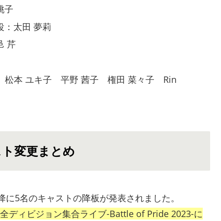
桃子
役：太田 夢莉
邑 芹
”：MIKU 松本 ユキ子 平野 茜子 権田 菜々子 Rin
スト変更まとめ
年以降に5名のキャストの降板が発表されました。
ジョン集合ライブ-Battle of Pride 2023-に