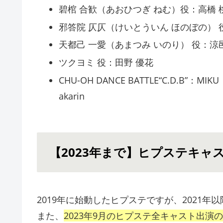
碧棺 合歓（あおひつぎ ねむ）役：高橋 
邪答院 仄仄（けいとういん ほのぼの） 
天都己 一愛（あまつみ いのり） 役：涼
ツクヨミ 役：田野 優花
CHU-OH DANCE BATTLE“C.D.B
akarin
【2023年まで】ヒプステキャ
2019年に始動したヒプステですが、2021
また、
2023年9月のヒプステ全キャスト出演の全ディビ