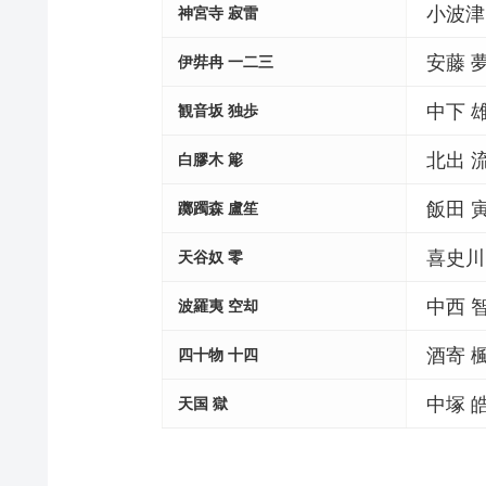
小波津
神宮寺 寂雷
安藤 
伊弉冉 一二三
中下 
観音坂 独歩
北出 
白膠木 簓
飯田 
躑躅森 盧笙
喜史川
天谷奴 零
中西 
波羅夷 空却
酒寄 
四十物 十四
中塚 
天国 獄