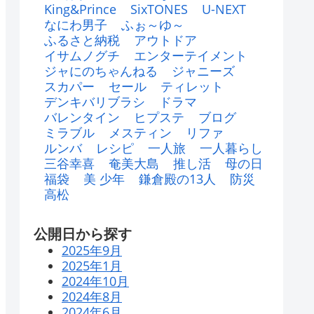
King&Prince
SixTONES
U-NEXT
なにわ男子
ふぉ～ゆ～
ふるさと納税
アウトドア
イサムノグチ
エンターテイメント
ジャにのちゃんねる
ジャニーズ
スカパー
セール
ティレット
デンキバリブラシ
ドラマ
バレンタイン
ヒプステ
ブログ
ミラブル
メスティン
リファ
ルンバ
レシピ
一人旅
一人暮らし
三谷幸喜
奄美大島
推し活
母の日
福袋
美 少年
鎌倉殿の13人
防災
高松
公開日から探す
2025年9月
2025年1月
2024年10月
2024年8月
2024年6月