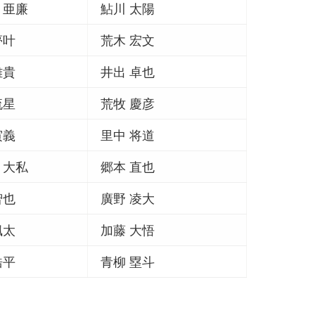
 亜廉
鮎川 太陽
夢叶
荒木 宏文
雄貴
井出 卓也
流星
荒牧 慶彦
寅義
里中 将道
 大私
郷本 直也
智也
廣野 凌大
楓太
加藤 大悟
皓平
青柳 塁斗