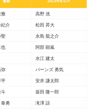
最新
2023年B.O.P.
凌雅
高野 洸
拳紀介
松田 昇大
渉聖
永島 龍之介
卓也
阿部 顕嵐
水江 建太
拓弥
バーンズ 勇気
淳平
安井 謙太郎
俊斗
坂田 隆一郎
 泰勇
滝澤 諒