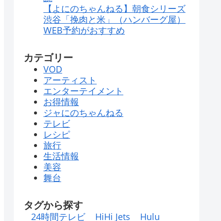
【よにのちゃんねる】朝食シリーズ
渋谷「挽肉と米」（ハンバーグ屋）
WEB予約がおすすめ
カテゴリー
VOD
アーティスト
エンターテイメント
お得情報
ジャにのちゃんねる
テレビ
レシピ
旅行
生活情報
美容
舞台
タグから探す
24時間テレビ
HiHi Jets
Hulu