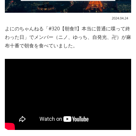
2024.04.24
よにのちゃんねる「#320【朝食!!】本当に普通に喋って終
わった日」でメンバー（ニノ、ゆっち、自発光、卍）が麻
布十番で朝食を食べていました。