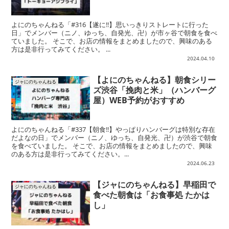
よにのちゃんねる「#316【遂に!!】思いっきりストレートに行った
日」でメンバー（ニノ、ゆっち、自発光、卍）が市ヶ谷で朝食を食べ
ていました。 そこで、お店の情報をまとめましたので、興味のある
方は是非行ってみてください。 ...
2024.04.10
【よにのちゃんねる】朝食シリー
ジャにのちゃんねる
ズ渋谷「挽肉と米」（ハンバーグ
屋）WEB予約がおすすめ
よにのちゃんねる「#337【朝食!!】やっぱりハンバーグは特別な存在
だよなの日」でメンバー（ニノ、ゆっち、自発光、卍）が渋谷で朝食
を食べていました。 そこで、お店の情報をまとめましたので、興味
のある方は是非行ってみてください。...
2024.06.23
【ジャにのちゃんねる】早稲田で
ジャにのちゃんねる
食べた朝食は「お食事処 たかは
し」