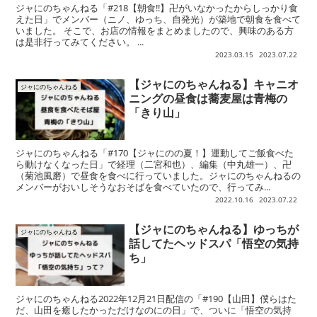
ジャにのちゃんねる「#218【朝食!!】卍がいなかったからしっかり食
えた日」でメンバー（ニノ、ゆっち、自発光）が築地で朝食を食べて
いました。 そこで、お店の情報をまとめましたので、興味のある方
は是非行ってみてください。 ...
2023.03.15
2023.07.22
【ジャにのちゃんねる】キャニオ
ジャにのちゃんねる
ニングの昼食は蕎麦屋は青梅の
「きり山」
ジャにのちゃんねる「#170【ジャにのの夏！】運動してご飯食べた
ら動けなくなった日」で経理（二宮和也）、編集（中丸雄一）、卍
（菊池風磨）で昼食を食べに行っていました。ジャにのちゃんねるの
メンバーがおいしそうなおそばを食べていたので、行ってみ...
2022.10.16
2023.07.22
【ジャにのちゃんねる】ゆっちが
ジャにのちゃんねる
話してたヘッドスパ「悟空の気持
ち」
ジャにのちゃんねる2022年12月21日配信の「#190【山田】僕らはた
だ、山田を癒したかっただけなのにの日」で、ついに「悟空の気持