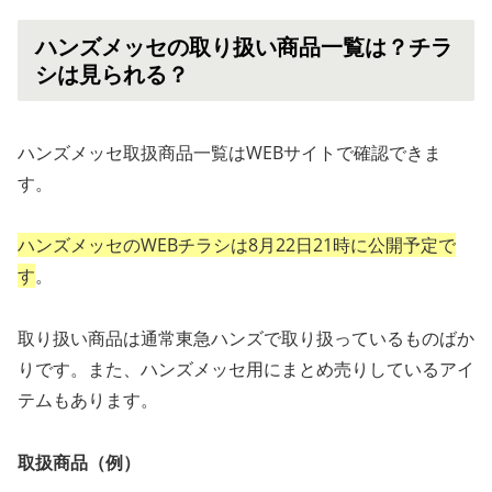
ハンズメッセの取り扱い商品一覧は？チラ
シは見られる？
ハンズメッセ取扱商品一覧はWEBサイトで確認できま
す。
ハンズメッセのWEBチラシは8月22日21時に公開予定で
す
。
取り扱い商品は通常東急ハンズで取り扱っているものばか
りです。また、ハンズメッセ用にまとめ売りしているアイ
テムもあります。
取扱商品（例）