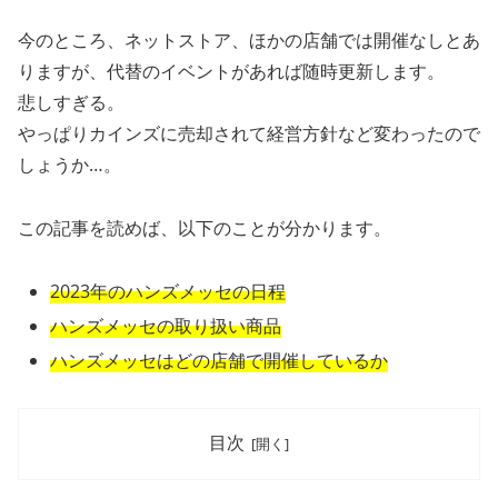
今のところ、ネットストア、ほかの店舗では開催なしとあ
りますが、代替のイベントがあれば随時更新します。
悲しすぎる。
やっぱりカインズに売却されて経営方針など変わったので
しょうか…。
この記事を読めば、以下のことが分かります。
2023年のハンズメッセの日程
ハンズメッセの取り扱い商品
ハンズメッセはどの店舗で開催しているか
目次