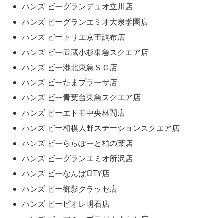
ハンズ ビーグランデュオ立川店
ハンズ ビーグランエミオ大泉学園店
ハンズ ビートリエ京王調布店
ハンズ ビー武蔵小杉東急スクエア店
ハンズ ビー港北東急ＳＣ店
ハンズ ビーたまプラーザ店
ハンズ ビー青葉台東急スクエア店
ハンズ ビーエトモ中央林間店
ハンズ ビー相模大野ステーションスクエア店
ハンズ ビーららぽーと柏の葉店
ハンズ ビーグランエミオ所沢店
ハンズ ビーなんばCITY店
ハンズ ビー御影クラッセ店
ハンズ ビーピオレ明石店