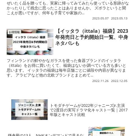
ぜいたく品を贈っても、実家に帰ってみてみたら使っている形跡がな
かったりして残念に思ったことはありませんか。 ズボラというと聞
こえが悪いですが、何年も子育てや家族の...
2023.05.07
2023.05.13
【イッタラ（ittala）福袋】2023
お得情報
年発売日と予約開始日一覧、中身
ネタバレも
フィンランドの鮮やかなガラスを使った食器ブランドのイッタラ
（ittala）をお得に買いたくて、福袋はないか調べている方も多いと
思います。 イッタラの福袋は毎年店舗ごとに値段や内容が異なりま
す。 アラビアなど他の北欧ブランドとまとめて...
2022.11.26
2022.12.05
トモダチゲームが2022年ジャニーズJr.主演
で2度目の実写ドラマ化キャスト一覧｜2017
年版とキャスト比較
鎌倉殿の13人、NHKオンデマンドで見るな