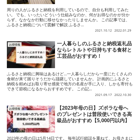
周りの人がふるさと納税を利用しているので、自分も利用してみた
い。 でも、いったいどういう仕組みなのか、何がお得なのかが分か
らず、なかなか行動に移せなかったりしませんか。 この記事では、
ふるさと納税について図解で解説 ふるさ...
2021.10.12
2022.01.29
一人暮らしのふるさと納税返礼品
お得情報
ならレトルトや日持ちする食材と
工芸品がおすすめ！
ふるさと納税に興味はあるけど…一人暮らしだから一度にたくさんの
食材が来て困りそうだから躊躇していませんか。 計画的にふるさと
納税を頼めばお取り寄せ感覚で地方の名産が手に入り、しかも寄付も
できて節税になるからおすすめです。 この記...
2021.09.17
2022.10.30
【2023年母の日】ズボラな母へ
お得情報
のプレゼントは普段使いできる高
級品がおすすめ【5,000円以内】
2023年の母の日は5月14日です。 毎年試行錯誤を重ねて、お母さまに