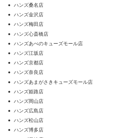
ハンズ桑名店
ハンズ金沢店
ハンズ梅田店
ハンズ心斎橋店
ハンズあべのキューズモール店
ハンズ江坂店
ハンズ京都店
ハンズ奈良店
ハンズあまがさきキューズモール店
ハンズ姫路店
ハンズ岡山店
ハンズ広島店
ハンズ松山店
ハンズ博多店