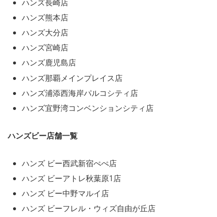
ハンズ長崎店
ハンズ熊本店
ハンズ大分店
ハンズ宮崎店
ハンズ鹿児島店
ハンズ那覇メインプレイス店
ハンズ浦添西海岸パルコシティ店
ハンズ宜野湾コンベンションシティ店
ハンズビー店舗一覧
ハンズ ビー西武新宿ぺぺ店
ハンズ ビーアトレ秋葉原1店
ハンズ ビー中野マルイ店
ハンズ ビーフレル・ウィズ自由が丘店