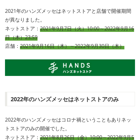
2021年のハンズメッセはネットストアと店舗で開催期間
が異なりました。
ネットストア：
2021年9月7日（火）10:00～2022年9月16
日（木）23:59
店舗：
2021年9月16日（木）～2022年9月30日（木）
2022年のハンズメッセはネットストアのみ
2022年のハンズメッセはコロナ禍ということもありネッ
トストアのみの開催でした。
ネットストア：
2021年8月26日（金）10:00～2022年9月5