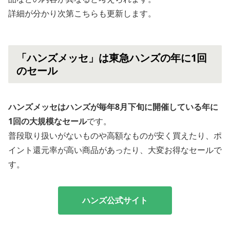
詳細が分かり次第こちらも更新します。
「ハンズメッセ」は東急ハンズの年に1回
のセール
ハンズメッセはハンズが毎年8月下旬に開催している年に
1回の大規模なセール
です。
普段取り扱いがないものや高額なものが安く買えたり、ポ
イント還元率が高い商品があったり、大変お得なセールで
す。
ハンズ公式サイト