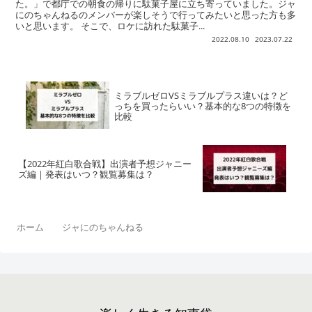
た。」で都庁での朝食の帰りに駄菓子屋に立ち寄っていました。ジャ
にのちゃんねるのメンバーが楽しそうで行ってみたいと思った方も多
いと思います。 そこで、ロケに訪れた駄菓子...
2022.08.10
2023.07.22
ミラブルゼロVSミラブルプラス違いは？ど
っちを買ったらいい？基本的な8つの特徴を
比較
【2022年紅白歌合戦】出演者予想ジャニー
ズ編｜発表はいつ？観覧募集は？
ホーム
ジャにのちゃんねる