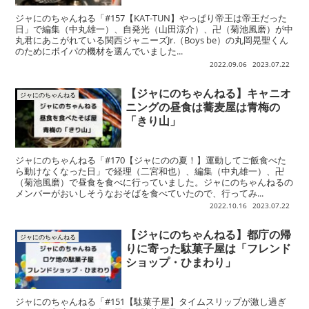
ジャにのちゃんねる「#157【KAT-TUN】やっぱり帝王は帝王だった
日」で編集（中丸雄一）、自発光（山田涼介）、卍（菊池風磨）が中
丸君にあこがれている関西ジャニーズJr.（Boys be）の丸岡晃聖くん
のためにボイパの機材を選んでいました...
2022.09.06
2023.07.22
【ジャにのちゃんねる】キャニオ
ジャにのちゃんねる
ニングの昼食は蕎麦屋は青梅の
「きり山」
ジャにのちゃんねる「#170【ジャにのの夏！】運動してご飯食べた
ら動けなくなった日」で経理（二宮和也）、編集（中丸雄一）、卍
（菊池風磨）で昼食を食べに行っていました。ジャにのちゃんねるの
メンバーがおいしそうなおそばを食べていたので、行ってみ...
2022.10.16
2023.07.22
【ジャにのちゃんねる】都庁の帰
ジャにのちゃんねる
りに寄った駄菓子屋は「フレンド
ショップ・ひまわり」
ジャにのちゃんねる「#151【駄菓子屋】タイムスリップが激し過ぎ