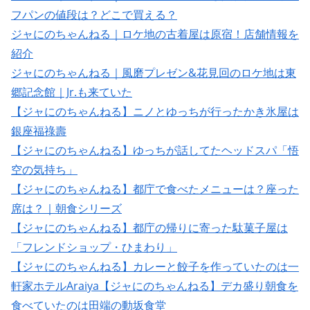
フパンの値段は？どこで買える？
ジャにのちゃんねる｜ロケ地の古着屋は原宿！店舗情報を
紹介
ジャにのちゃんねる｜風磨プレゼン&花見回のロケ地は東
郷記念館｜Jr.も来ていた
【ジャにのちゃんねる】ニノとゆっちが行ったかき氷屋は
銀座福祿壽
【ジャにのちゃんねる】ゆっちが話してたヘッドスパ「悟
空の気持ち」
【ジャにのちゃんねる】都庁で食べたメニューは？座った
席は？｜朝食シリーズ
【ジャにのちゃんねる】都庁の帰りに寄った駄菓子屋は
「フレンドショップ・ひまわり」
【ジャにのちゃんねる】カレーと餃子を作っていたのは一
軒家ホテルAraiya
【ジャにのちゃんねる】デカ盛り朝食を
食べていたのは田端の動坂食堂