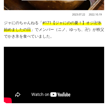
2023.07.22
2022.10.19
ジャにのちゃんねる「
#171【ジャにのの夏！】オジ卍氷
始めましたの日
」でメンバー（ニノ、ゆっち、卍）が秩父
でかき氷を食べていました。