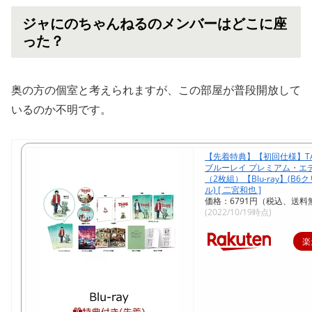
ジャにのちゃんねるのメンバーはどこに座
った？
奥の方の個室と考えられますが、この部屋が普段開放して
いるのか不明です。
【先着特典】【初回仕様】TA
ブルーレイ プレミアム・エ
（2枚組）【Blu-ray】(B
ル) [ 二宮和也 ]
価格：6791円（税込、送料
(2022/10/19時点)
楽