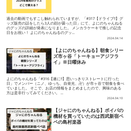
過去の動画でもすこし触れられていますが、「#317【ドライブ!!】グ
ッズ販売の話をしたら3人の顔が曇った日」にて、よにのちゃんねる
のグッズの詳細が発表になりました。 メンカラケーキで推しの記念
日をお祝い！ よにのちゃんねるのグッ...
2024.04.14
【よにのちゃんねる】朝食シリー
ジャにのちゃんねる
ズ市ヶ谷「トーキョーアジフラ
イ」※日曜休み
よにのちゃんねる「#316【遂に!!】思いっきりストレートに行った
日」でメンバー（ニノ、ゆっち、自発光、卍）が市ヶ谷で朝食を食べ
ていました。 そこで、お店の情報をまとめましたので、興味のある
方は是非行ってみてください。 ...
2024.04.10
【ジャにのちゃんねる】ボイパの
ジャにのちゃんねる
機材を買っていたのは西武新宿ペ
ペの島村楽器