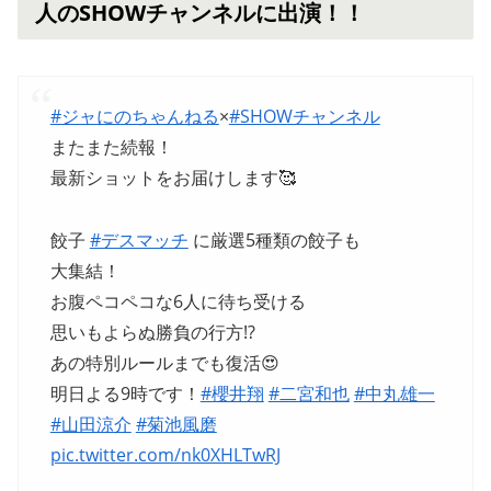
人のSHOWチャンネルに出演！！
#ジャにのちゃんねる
×
#SHOWチャンネル
またまた続報！
最新ショットをお届けします🥰
餃子
#デスマッチ
に厳選5種類の餃子も
大集結！
お腹ペコペコな6人に待ち受ける
思いもよらぬ勝負の行方!?
あの特別ルールまでも復活😍
明日よる9時です！
#櫻井翔
#二宮和也
#中丸雄一
#山田涼介
#菊池風磨
pic.twitter.com/nk0XHLTwRJ