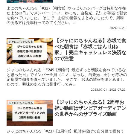
よにのちゃんねる「#337【朝食!!】やっぱりハンバーグは特別な存在
だよなの日」でメンバー（ニノ、ゆっち、自発光、卍）が渋谷で朝食
を食べていました。 そこで、お店の情報をまとめましたので、興味
のある方は是非行ってみてください。...
2024.06.23
【ジャにのちゃんねる】赤坂で食
ジャにのちゃんねる
べた朝食は「赤坂ごはん 山ね
家」｜完全キャッシュレス決済な
ので注意
ジャにのちゃんねる「#249【朝食!!】最近ずっと朝飯を食べているな
と思った日」でメンバー全員（ニノ、ゆっち、自発光、卍）が赤坂の
定食屋で朝食を食べていました。 そこで、お店の情報をまとめまし
たので、興味のある方は是非行ってみ...
2023.07.01
2023.07.22
【ジャにのちゃんねる】2周年お
ジャにのちゃんねる
祝い動画はザンビアガーディアン
の世界からのサプライズ動画
ジャにのちゃんねる「#237【2周年!!】私財を投げて自分達で祝おう