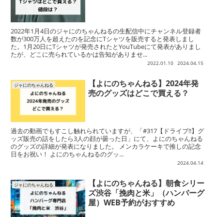
2022年1月4日のジャにのちゃんねるの生配信中にチャンネル登録者
数が300万人を超えたのを記念にTシャツを販売すると発表しまし
た。1月20日にTシャツが発売されたとYouTubeにて発表がありまし
たが、どこに売られているかは告知がありませ...
2022.01.10
2024.04.15
【よにのちゃんねる】2024年発
ジャにのちゃんねる
売のグッズはどこで買える？
過去の動画でもすこし触れられていますが、「#317【ドライブ!!】グ
ッズ販売の話をしたら3人の顔が曇った日」にて、よにのちゃんねる
のグッズの詳細が発表になりました。 メンカラケーキで推しの記念
日をお祝い！ よにのちゃんねるのグッ...
2024.04.14
【よにのちゃんねる】朝食シリー
ジャにのちゃんねる
ズ渋谷「挽肉と米」（ハンバーグ
屋）WEB予約がおすすめ